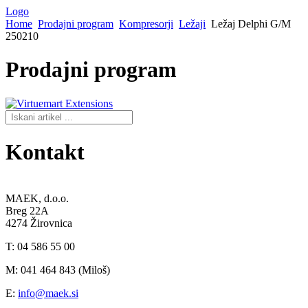
Logo
Home
Prodajni program
Kompresorji
Ležaji
Ležaj Delphi G/M
250210
Prodajni
program
Kontakt
MAEK, d.o.o.
Breg 22A
4274 Žirovnica
T: 04 586 55 00
M: 041 464 843 (Miloš)
E:
info@maek.si