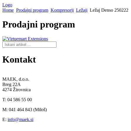
Logo
Home
Prodajni program
Kompresorji
Ležaji
Ležaj Denso 250222
Prodajni
program
Kontakt
MAEK, d.o.o.
Breg 22A
4274 Žirovnica
T: 04 586 55 00
M: 041 464 843 (Miloš)
E:
info@maek.si