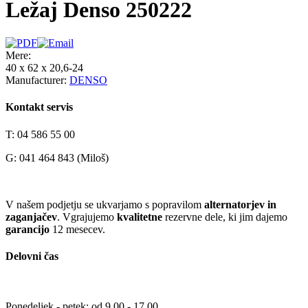
Ležaj Denso 250222
Mere:
40 x 62 x 20,6-24
Manufacturer:
DENSO
Kontakt servis
T: 04 586 55 00
G: 041 464 843 (Miloš)
V našem podjetju se ukvarjamo s popravilom
alternatorjev in
zaganjačev
. Vgrajujemo
kvalitetne
rezervne dele, ki jim dajemo
garancijo
12 mesecev.
Delovni čas
Ponedeljek - petek: od 9.00 - 17.00